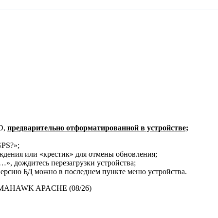
D,
предварительно отформатированной в устройстве;
GPS?»;
ения или «крестик» для отмены обновления;
», дождитесь перезагрузки устройства;
ерсию БД можно в последнем пункте меню устройства.
AHAWK APACHE (08/26)