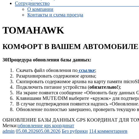
Сотрудничество
О компании
Контакты и схема проезда
TOMAHAWK
КОМФОРТ В ВАШЕМ АВТОМОБИЛЕ
30Процедура обновления базы данных:
Скачать файл обновления по
ссылке
;
Разархивировать содержимое архива;
Скопировать содержимое архива на карту памяти microS
Подключить питание устройства (
обязательно!
);
На экране появится сообщение «Обновить базу данных 
Клавишами MUTE/DIM выберите «кружок» для подтвержд
В случае подтверждения появится надпись «Обновление…
Обновление полностью завершено, проверить текущую в
ОБНОВЛЕНИЕ БАЗЫ ДАННЫХ GPS КООРДИНАТ ДЛЯ TOM
Метки:
обновление gps координат
admin
05.08.2026
05.08.2026
Без рубрики
114 комментариев